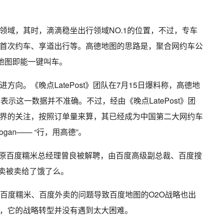
领域，其时，滴滴稳坐出行领域NO.1的位置，不过，专车
首次约车、享道出行等。高德地图的思路是，聚合网约车公
地图即能一键叫车。
向。《晚点LatePost》团队在7月15日爆料称，高德地
示这一数据并不准确。不过，经由《晚点LatePost》团
界的关注，按照订单量来算，其已经成为中国第二大网约车
an—— “行，用高德”。
潭。原百度糯米总经理曾良被解聘，由百度高级副总裁、百度搜
外卖被卖给了饿了么。
，百度糯米、百度外卖的问题导致百度地图的O2O战略也出
，它的战略转型并没有遇到太大困难。