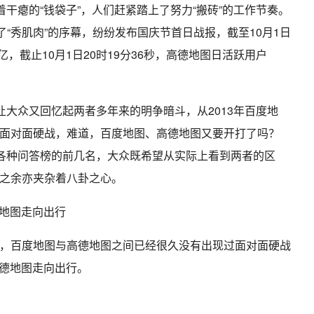
着干瘪的“钱袋子”，人们赶紧踏上了努力“搬砖”的工作节奏。
了“秀肌肉”的序幕，纷纷发布国庆节首日战报，截至10月1日
亿，截止10月1日20时19分36秒，高德地图日活跃用户
让大众又回忆起两者多年来的明争暗斗，从2013年百度地
面对面硬战，难道，百度地图、高德地图又要开打了吗？
据各种问答榜的前几名，大众既希望从实际上看到两者的区
之余亦夹杂着八卦之心。
，百度地图与高德地图之间已经很久没有出现过面对面硬战
高德地图走向出行。