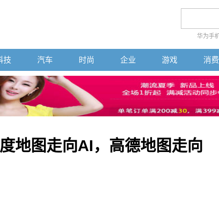
华为手
科技
汽车
时尚
企业
游戏
消费
度地图走向AI，高德地图走向