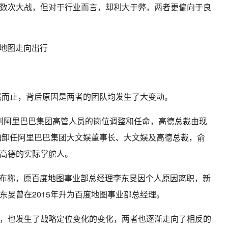
数次大战，但对于行业而言，却利大于弊，两者更偏向于良
戛然而止，背后原因是两者的团队均发生了大变动。
一系列阿里巴巴集团高管人员的岗位调整和任命，高德总裁由现
福卸任阿里巴巴集团大文娱董事长、大文娱及高德总裁，俞
高德的实际掌舵人。
布公布称，原百度地图事业部总经理李东旻因个人原因离职，新
东旻曾在2015年升为百度地图事业部总经理。
，也发生了战略定位变化的变化，两者也逐渐走向了相反的