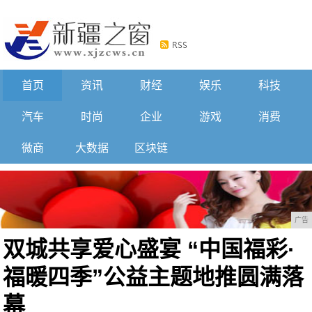
首页
资讯
财经
娱乐
科技
汽车
时尚
企业
游戏
消费
微商
大数据
区块链
广告
双城共享爱心盛宴 “中国福彩·
福暖四季”公益主题地推圆满落
幕