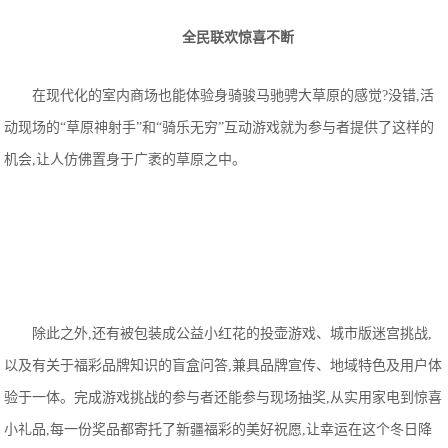
全民
联欢
惊喜不断
在现代化的室内商场也能体验身骑骏马驰骋大草原的感觉?没错,活
动现场的“草原神射手”和“骑乐无穷”互动游戏就为参与者提供了这样的
机会,让人仿佛置身于广袤的草原之中。
除此之外,还有被包装成公益小红花的投壶游戏、城市版迷宫挑战,
以及有关于福彩品牌知识的盲盒问答,兼具品牌宣传、地域特色及用户体
验于一体。完成游戏挑战的参与者还能参与现场抽奖,从实用家电到惊喜
小礼品,每一份奖品都寄托了新疆福彩的美好祝愿,让幸运在这个冬日降