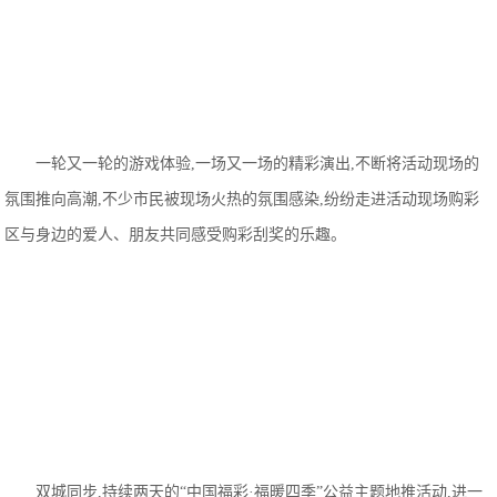
一轮又一轮的游戏体验,一场又一场的精彩演出,不断将活动现场的
氛围推向高潮,不少市民被现场火热的氛围感染,纷纷走进活动现场购彩
区与身边的爱人、朋友共同感受购彩刮奖的乐趣。
双城同步,持续两天的“中国福彩·福暖四季”公益主题地推活动,进一