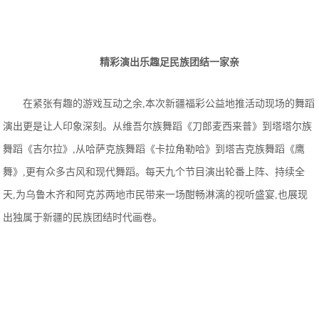
精彩
演出
乐趣足
民族团结
一家亲
在紧张有趣的游戏互动之余,本次新疆福彩公益地推活动现场的舞蹈
演出更是让人印象深刻。从维吾尔族舞蹈《刀郎麦西来普》到塔塔尔族
舞蹈《吉尔拉》,从哈萨克族舞蹈《卡拉角勒哈》到塔吉克族舞蹈《鹰
舞》,更有众多古风和现代舞蹈。每天九个节目演出轮番上阵、持续全
天,为乌鲁木齐和阿克苏两地市民带来一场酣畅淋漓的视听盛宴,也展现
出独属于新疆的民族团结时代画卷。