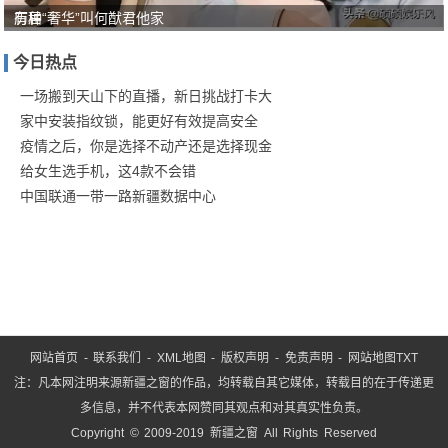
历届
有种“奢华”叫何猷君他家
北电
今日热点
第
一，
一场搬到天山下的直播，新日挑战打卡大
家中安装指纹锁，能更好有效提高安全
16
疫情之后，你是选择不动产还是选择现金
年关
给女生选手机，这4款不会错
晓
中国联通一带一路新疆数据中心
网站首页
-
联系我们
-
XML地图
-
版权声明
-
免责声明
-
网站地图
TXT
注：凡本网注明来源新疆之窗的作品，均转载自其它媒体，转载目的在于传递更
多信息，并不代表本网赞同其观点和对其真实性负责。
Copyright © 2009-2019 新疆之窗 All Rights Reserved