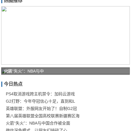
热图推荐
PS4
火箭“失火”：NBA与中
取
今日热点
消
游
PS4取消游戏跨主机禁令：加码云游戏
G2打野：今年夺冠信心十足，直到和L
戏
英雄联盟：外服网友开始了！自制G2冠
跨
第八届英雄联盟全国高校联赛新疆赛区海
主
火箭“失火”：NBA与中国合作被全面
机
微信深色模式，让网友们操碎了心