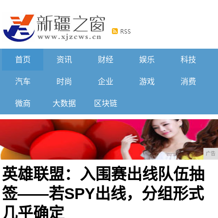
首页
资讯
财经
娱乐
科技
汽车
时尚
企业
游戏
消费
微商
大数据
区块链
广告
英雄联盟：入围赛出线队伍抽
签——若SPY出线，分组形式
几乎确定