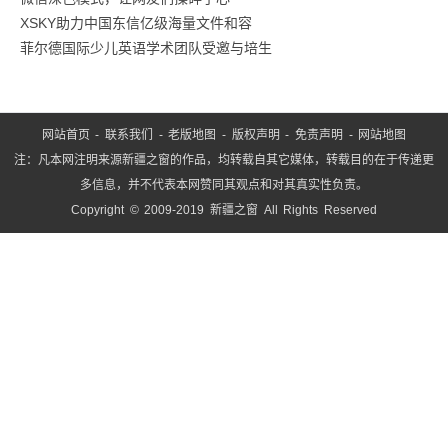
禁
XSKY助力中国东信亿级海量文件和容
令
菲尔德国际少儿英语学术团队受邀与培生
网站首页
-
联系我们
-
老版地图
-
版权声明
-
免责声明
-
网站地图
注：凡本网注明来源新疆之窗的作品，均转载自其它媒体，转载目的在于传递更
多信息，并不代表本网赞同其观点和对其真实性负责。
Copyright © 2009-2019 新疆之窗 All Rights Reserved