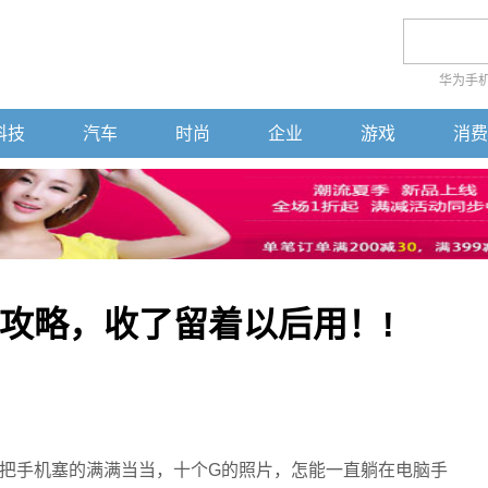
华为手
科技
汽车
时尚
企业
游戏
消费
攻略，收了留着以后用！!
把手机塞的满满当当，十个G的照片，怎能一直躺在电脑手